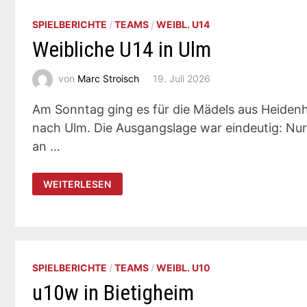
SPIELBERICHTE
/
TEAMS
/
WEIBL. U14
Weibliche U14 in Ulm
von
Marc Stroisch
19. Juli 2026
Am Sonntag ging es für die Mädels aus Heiden
nach Ulm. Die Ausgangslage war eindeutig: Nur
an …
WEIBLICHE
WEITERLESEN
U14
IN
ULM
SPIELBERICHTE
/
TEAMS
/
WEIBL. U10
u10w in Bietigheim