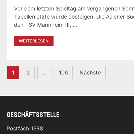
Vor dem letzten Spieltag am vergangenen Sonn
Tabellenletzte würde absteigen. Die Aalener Sue
den TSV Mannheim III, …
HERREN:
WEITERLESEN
LAST-
MINUTE-
KLASSENERHALT,
IM
WAHRSTEN
SINNE
DES
Seitennummerierung
1
WORTES!
2
…
106
Nächste
der
Beiträge
GESCHÄFTSSTELLE
Postfach 1388