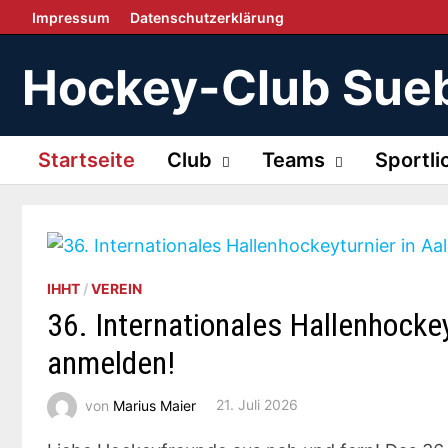
Zurück
Impressum
Datenschutzerklärung
zum
Inhalt
Hockey-Club Sueb
Startseite
Club
Teams
Sportli
IHHT
/
VEREIN
36. Internationales Hallenhockey
anmelden!
von
Marius Maier
21. Juli 2026