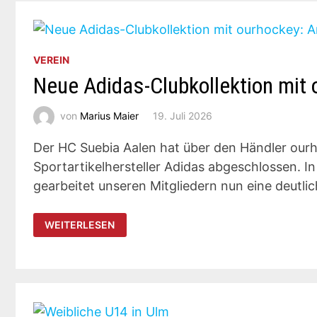
VEREIN
Neue Adidas-Clubkollektion mit
von
Marius Maier
19. Juli 2026
Der HC Suebia Aalen hat über den Händler our
Sportartikelhersteller Adidas abgeschlossen.
gearbeitet unseren Mitgliedern nun eine deutl
NEUE
WEITERLESEN
ADIDAS-
CLUBKOLLEKTION
MIT
OURHOCKEY:
ANPROBE
AM
25.7.