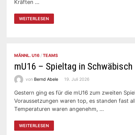
Kräften …
WU12
WEITERLESEN
–
LETZTER
SPIELTAG
VOR
DEN
FERIEN
MÄNNL. U16
/
TEAMS
mU16 – Spieltag in Schwäbisc
von
Bernd Abele
19. Juli 2026
Gestern ging es für die mU16 zum zweiten Spi
Voraussetzungen waren top, es standen fast all
Temperaturen waren angenehm, …
MU16
WEITERLESEN
–
SPIELTAG