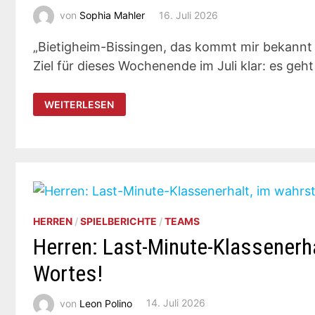
von
Sophia Mahler
16. Juli 2026
„Bietigheim-Bissingen, das kommt mir bekannt vo
Ziel für dieses Wochenende im Juli klar: es geh
U10W
WEITERLESEN
IN
BIETIGHEIM
HERREN
/
SPIELBERICHTE
/
TEAMS
Herren: Last-Minute-Klassenerha
Wortes!
von
Leon Polino
14. Juli 2026