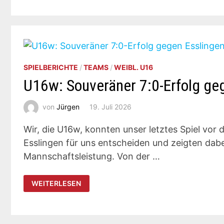
IN
SCHWÄBISCH
GMÜND
SPIELBERICHTE
/
TEAMS
/
WEIBL. U16
U16w: Souveräner 7:0-Erfolg ge
von
Jürgen
19. Juli 2026
Wir, die U16w, konnten unser letztes Spiel vo
Esslingen für uns entscheiden und zeigten dabei
Mannschaftsleistung. Von der …
U16W:
WEITERLESEN
SOUVERÄNER
7:0-
ERFOLG
GEGEN
ESSLINGEN