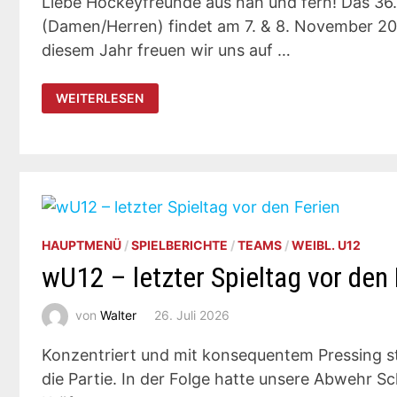
Liebe Hockeyfreunde aus nah und fern! Das 36.
(Damen/Herren) findet am 7. & 8. November 2026
diesem Jahr freuen wir uns auf …
36.
WEITERLESEN
INTERNATIONALES
HALLENHOCKEYTURNIER
IN
AALEN
–
JETZT
ANMELDEN!
HAUPTMENÜ
/
SPIELBERICHTE
/
TEAMS
/
WEIBL. U12
wU12 – letzter Spieltag vor den 
von
Walter
26. Juli 2026
Konzentriert und mit konsequentem Pressing s
die Partie. In der Folge hatte unsere Abwehr Sc