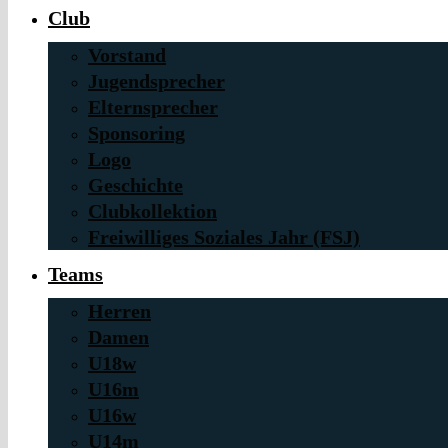
Club
Vorstand
Jugendsprecher
Elternsprecher
Sponsoring
Logo
Geschichte
Clubkollektion
Freiwilliges Soziales Jahr (FSJ)
Teams
Herren
Damen
U18w
U16m
U16w
U14m