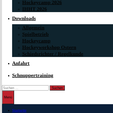
Hockeycamp 2026
IHHT 2026
Downloads
Allgemein
Spielbetrieb
Hockeycamp
Hockeyworkshop Ostern
Schiedsrichter / Regelkunde
Anfahrt
Schnuppertraining
Suchen
nach:
Menü
Startseite