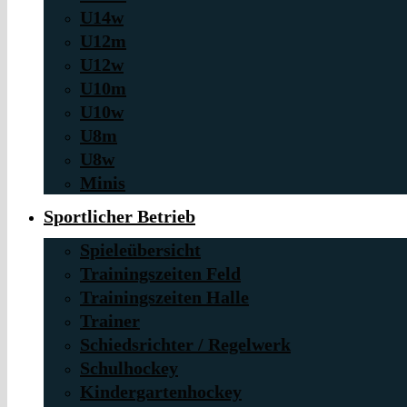
U14w
U12m
U12w
U10m
U10w
U8m
U8w
Minis
Sportlicher Betrieb
Spieleübersicht
Trainingszeiten Feld
Trainingszeiten Halle
Trainer
Schiedsrichter / Regelwerk
Schulhockey
Kindergartenhockey