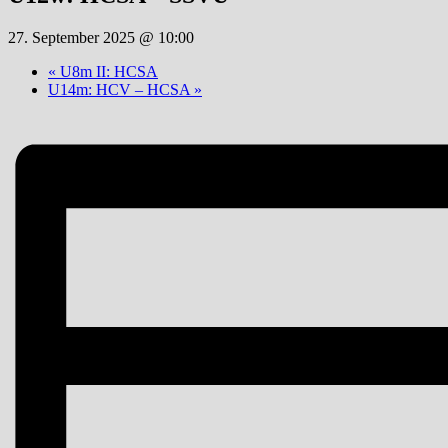
27. September 2025 @ 10:00
«
U8m II: HCSA
U14m: HCV – HCSA
»