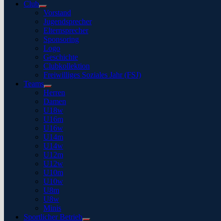
Club
Show
Vorstand
sub
Jugendsprecher
menu
Elternsprecher
Sponsoring
Logo
Geschichte
Clubkollektion
Freiwilliges Soziales Jahr (FSJ)
Teams
Show
Herren
sub
Damen
menu
U18w
U16m
U16w
U14m
U14w
U12m
U12w
U10m
U10w
U8m
U8w
Minis
Sportlicher Betrieb